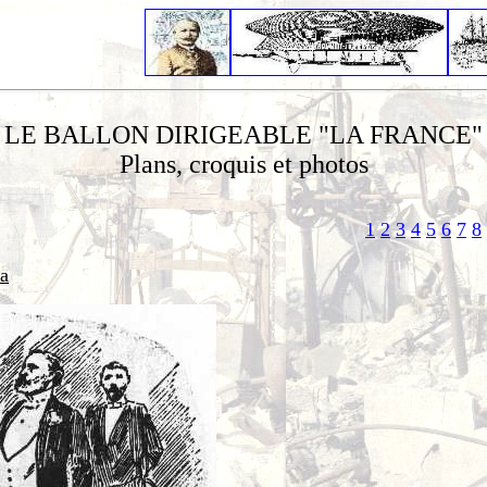
LE BALLON DIRIGEABLE "LA FRANCE"
Plans, croquis et photos
1
2
3
4
5
6
7
8
ta