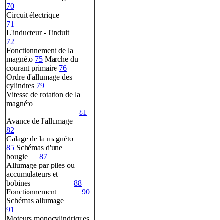
70
Circuit électrique
71
L'inducteur - l'induit
72
Fonctionnement de la
magnéto
75
Marche du
courant primaire
76
Ordre d'allumage des
cylindres
79
Vitesse de rotation de la
magnéto
81
Avance de l'allumage
82
Calage de la magnéto
85
Schémas d'une
bougie
87
Allumage par piles ou
accumulateurs et
bobines
88
Fonctionnement
90
Schémas allumage
91
Moteurs monocylindriques