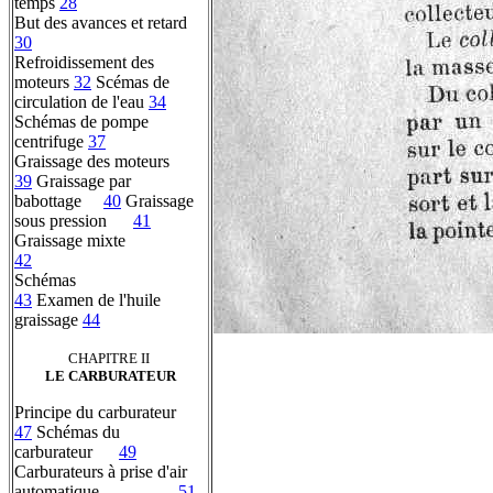
temps
28
But des avances et retard
30
Refroidissement des
moteurs
32
Scémas de
circulation de l'eau
34
Schémas de pompe
centrifuge
37
Graissage des moteurs
39
Graissage par
babottage
40
Graissage
sous pression
41
Graissage mixte
42
Schémas
43
Examen de l'huile
graissage
44
CHAPITRE II
LE CARBURATEUR
Principe du carburateur
47
Schémas du
carburateur
49
Carburateurs à prise d'air
automatique
51