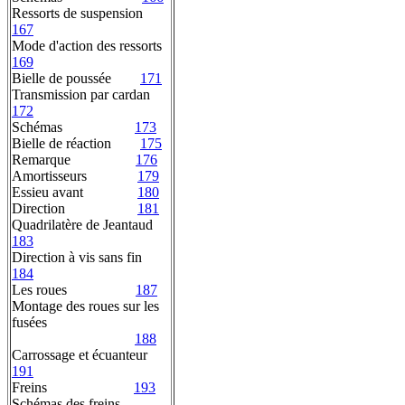
Ressorts de suspension
167
Mode d'action des ressorts
169
Bielle de poussée
171
Transmission par cardan
172
Schémas
173
Bielle de réaction
175
Remarque
176
Amortisseurs
179
Essieu avant
180
Direction
181
Quadrilatère de Jeantaud
183
Direction à vis sans fin
184
Les roues
187
Montage des roues sur les
fusées
188
Carrossage et écuanteur
191
Freins
193
Schémas des freins