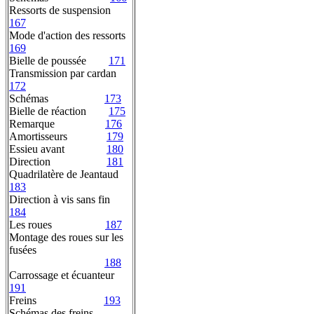
Ressorts de suspension
167
Mode d'action des ressorts
169
Bielle de poussée
171
Transmission par cardan
172
Schémas
173
Bielle de réaction
175
Remarque
176
Amortisseurs
179
Essieu avant
180
Direction
181
Quadrilatère de Jeantaud
183
Direction à vis sans fin
184
Les roues
187
Montage des roues sur les
fusées
188
Carrossage et écuanteur
191
Freins
193
Schémas des freins