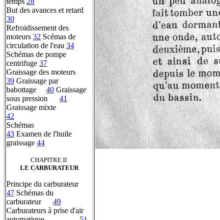
temps
28
But des avances et retard
30
Refroidissement des
moteurs
32
Scémas de
circulation de l'eau
34
Schémas de pompe
centrifuge
37
Graissage des moteurs
39
Graissage par
babottage
40
Graissage
sous pression
41
Graissage mixte
42
Schémas
43
Examen de l'huile
graissage
44
CHAPITRE II
LE CARBURATEUR
Principe du carburateur
47
Schémas du
carburateur
49
Carburateurs à prise d'air
automatique
51