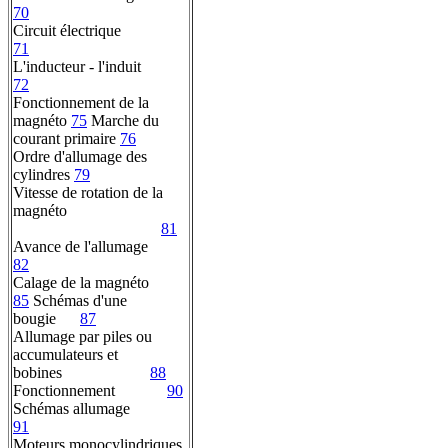
70
Circuit électrique
71
L'inducteur - l'induit
72
Fonctionnement de la
magnéto
75
Marche du
courant primaire
76
Ordre d'allumage des
cylindres
79
Vitesse de rotation de la
magnéto
81
Avance de l'allumage
82
Calage de la magnéto
85
Schémas d'une
bougie
87
Allumage par piles ou
accumulateurs et
bobines
88
Fonctionnement
90
Schémas allumage
91
Moteurs monocylindriques